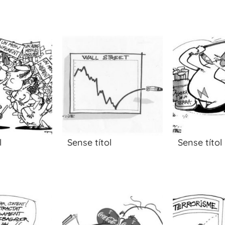
l
Sense títol
Sense títol