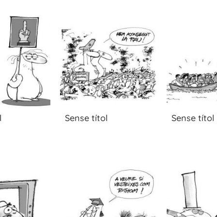
l
Sense títol
Sense títol