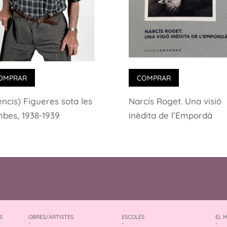
OMPRAR
COMPRAR
lencis) Figueres sota les
Narcís Roget. Una visió
bes, 1938-1939
inèdita de l’Empordà
S
OBRES/ARTISTES
ESCOLES
EL 
-
-
-