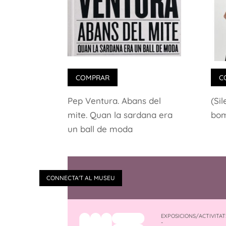
COMPRAR
C
Pep Ventura. Abans del
(Si
mite. Quan la sardana era
bom
un ball de moda
CONNECTA'T AL MUSEU
EXPOSICIONS/ACTIVITAT
-