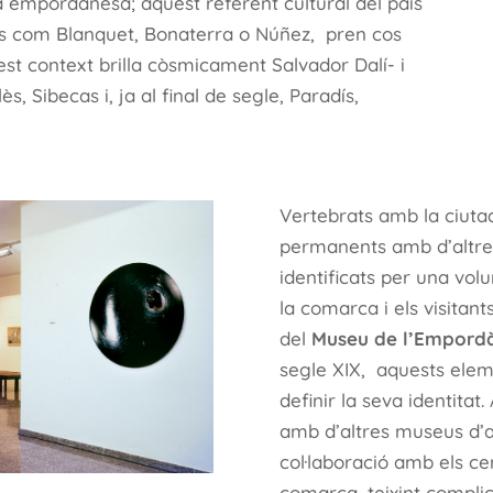
a empordanesa; aquest referent cultural del país
ors com Blanquet, Bonaterra o Núñez,
pren cos
st context brilla còsmicament Salvador Dalí- i
s, Sibecas i, ja al final de segle, Paradís,
Vertebrats amb la ciutad
permanents amb d’altres 
identificats per una vol
la comarca i els visitant
del
Museu de l’Empord
segle XIX,
aquests elem
definir la seva identitat
amb d’altres museus d’
col·laboració amb els cen
comarca, teixint compli