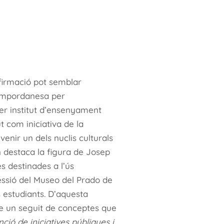
afirmació pot semblar
 empordanesa per
mer institut d’ensenyament
t com iniciativa de la
evenir un dels nuclis culturals
 destaca la figura de Josep
s destinades a l’ús
essió del Museo del Prado de
s estudiants. D’aquesta
e un seguit de conceptes que
ció de iniciatives públiques i