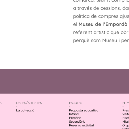
a través de cessions, don
política de compres ajus
el
Museu de l’Empordà
referent artístic que o
perquè som Museu i pe
S
OBRES/ARTISTES
ESCOLES
EL 
-
-
-
La col·lecció
Proposta educativa
Pres
Infantil
Visit
Primària
Hist
Secundària
Missi
Reserva activitat
Org