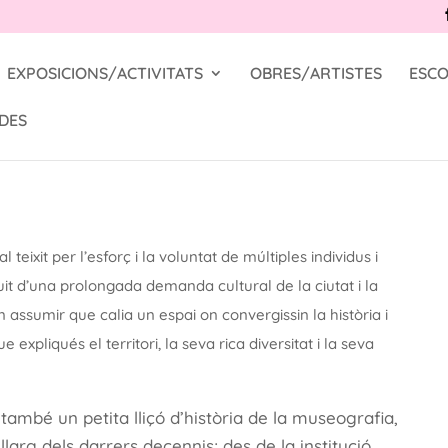
EXPOSICIONS/ACTIVITATS
OBRES/ARTISTES
ESCO
DES
 teixit per l’esforç i la voluntat de múltiples individus i
ruit d’una prolongada demanda cultural de la ciutat i la
ssumir que calia un espai on convergissin la història i
e expliqués el territori, la seva rica diversitat i la seva
també un petita lliçó d’història de la museografia,
larg dels darrers decennis; des de la institució