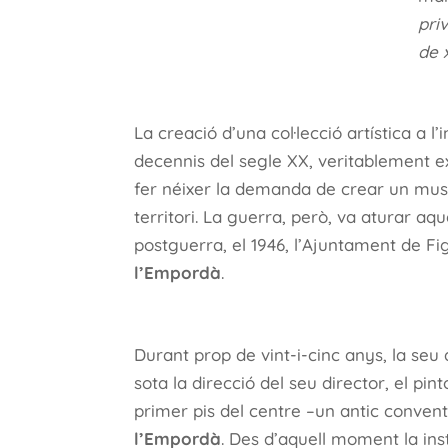
pri
de 
La creació d’una col·lecció artística a l’
decennis del segle XX, veritablement ex
fer néixer la demanda de crear un museu
territori. La guerra, però, va aturar aque
postguerra, el 1946, l’Ajuntament de F
l’Empordà
.
Durant prop de vint-i-cinc anys, la seu
sota la direcció del seu director, el pi
primer pis del centre –un antic conven
l’Empordà
. Des d’aquell moment la ins