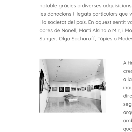
notable gràcies a diverses adquisicions,
les donacions i llegats particulars que
i la societat del país. En aquest sentit 
obres de Nonell, Martí Alsina o Mir, i 
Sunyer, Olga Sacharoff, Tàpies o Modes
A f
crea
a l
ina
dir
seg
arq
amb
que