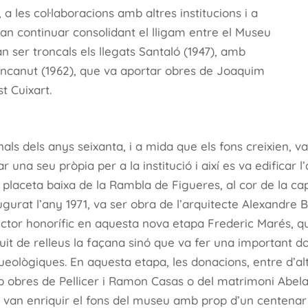
 a les col·laboracions amb altres institucions i a
 van continuar consolidant el lligam entre el Museu
van ser troncals els llegats Santaló (1947), amb
Moncanut (1962), que va aportar obres de Joaquim
t Cuixart.
inals dels anys seixanta, i a mida que els fons creixien, v
r una seu pròpia per a la institució i així es va edificar l
a placeta baixa de la Rambla de Figueres, al cor de la cap
ugurat l’any 1971, va ser obra de l’arquitecte Alexandre 
ector honorífic en aquesta nova etapa Frederic Marés,
uit de relleus la façana sinó que va fer una important 
ueològiques. En aquesta etapa, les donacions, entre d’altr
 obres de Pellicer i Ramon Casas o del matrimoni Abela
 van enriquir el fons del museu amb prop d’un centenar 