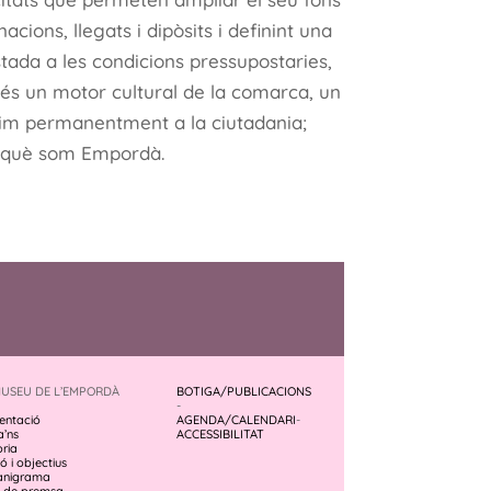
acions, llegats i dipòsits i definint una
tada a les condicions pressupostaries,
és un motor cultural de la comarca, un
brim permanentment a la ciutadania;
rquè som Empordà.
MUSEU DE L’EMPORDÀ
BOTIGA/PUBLICACIONS
-
entació
AGENDA/CALENDARI
-
a’ns
ACCESSIBILITAT
òria
ó i objectius
anigrama