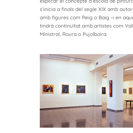
explicar el concepte d’escola de pintur
s’inicia a finals del segle XIX amb aut
amb figures com Reig o Baig -i en aque
tindrà continuïtat amb artistes com Vallè
Ministral, Roura o Pujolboira.