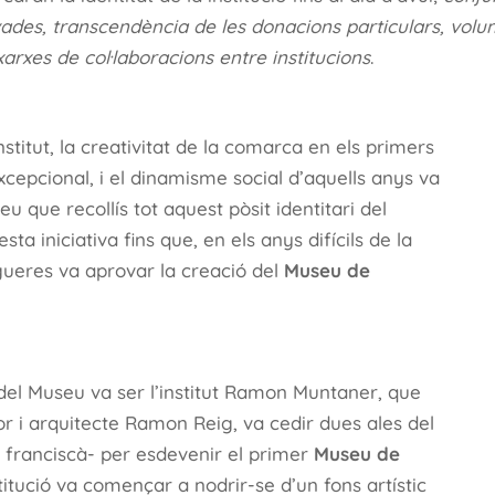
vades, transcendència de les donacions particulars, volu
xarxes de col·laboracions entre institucions
.
institut, la creativitat de la comarca en els primers
cepcional, i el dinamisme social d’aquells anys va
 que recollís tot aquest pòsit identitari del
sta iniciativa fins que, en els anys difícils de la
igueres va aprovar la creació del
Museu de
 del Museu va ser l’institut Ramon Muntaner, que
ntor i arquitecte Ramon Reig, va cedir dues ales del
t franciscà- per esdevenir el primer
Museu de
titució va començar a nodrir-se d’un fons artístic