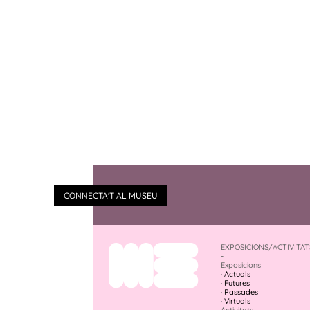
CONNECTA'T AL MUSEU
EXPOSICIONS/ACTIVITAT
-
Exposicions
·
Actuals
·
Futures
·
Passades
·
Virtuals