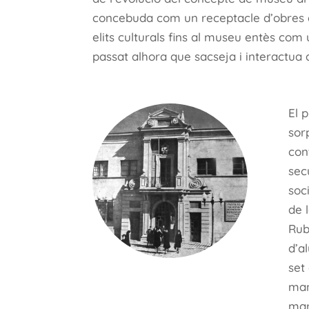
concebuda com un receptacle d’obres a
elits culturals fins al museu entès com
passat alhora que sacseja i interactua 
El 
sor
con
sec
soci
de 
Rub
d’a
set
man
marc