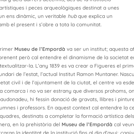
rtístiques i peces arqueològiques destinat a unes
 un ens dinàmic, un veritable
hub
que explica un
amb el present i s’obre a tota la comunitat.
primer
Museu de l’Empordà
va ser un institut; aquesta 
prenent però cal entendre el dinamisme de la societat
textualitzar-la. L’any 1839 es va crear a Figueres el pri
undari de l’estat, l’actual Institut Ramon Muntaner. Nascu
etat civil i de l’ajuntament de la ciutat, el centre va esd
la comarca i no va ser estrany que diversos prohoms, on
audonadeu, hi fessin donació de gravats, llibres i pinture
lumnes i professors. En aquest context cal entendre la c
 quadres, destinats a completar la formació artística del
era, en la prehistòria del
Museu de l’Empordà
cal veur
aran la identitat de la institució fins al dia d’avui;
conjun