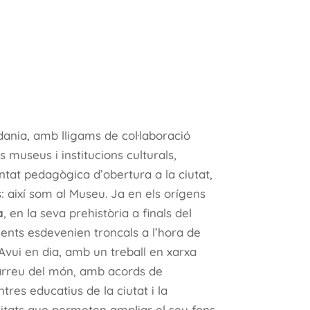
ania, amb lligams de col·laboració
museus i institucions culturals,
untat pedagògica d’obertura a la ciutat,
s: així som al Museu. Ja en els orígens
à
, en la seva prehistòria a finals del
ents esdevenien troncals a l’hora de
. Avui en dia, amb un treball en xarxa
arreu del món, amb acords de
tres educatius de la ciutat i la
citats que permeten ampliar el seu fons