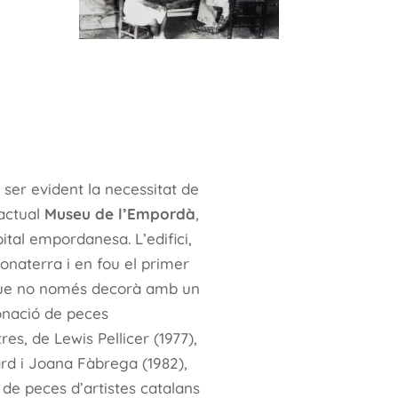
a ser evident la necessitat de
’actual
Museu de l’Empordà
,
ital empordanesa. L’edifici,
Bonaterra i en fou el primer
 que no només decorà amb un
donació de peces
es, de Lewis Pellicer (1977),
rd i Joana Fàbrega (1982),
de peces d’artistes catalans