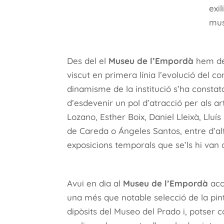
exi
mus
Des del el
Museu de l’Empordà
hem des
viscut en primera línia l’evolució del 
dinamisme de la institució s’ha constata
d’esdevenir un pol d’atracció per als a
Lozano, Esther Boix, Daniel Lleixà, Lluí
de Careda o Ángeles Santos, entre d’al
exposicions temporals que se’ls hi van 
Avui en dia al
Museu de l’Empordà
aco
una més que notable selecció de la pin
dipòsits del Museo del Prado i, potser c