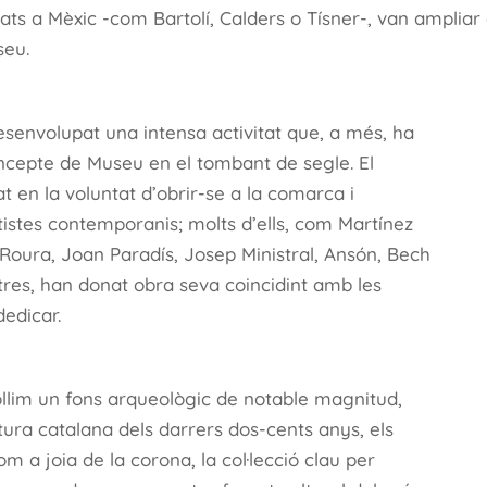
liats a Mèxic -com Bartolí, Calders o Tísner-,
van ampliar 
eu.
envolupat una intensa activitat que, a més, ha
concepte de Museu en el tombant de segle. El
t en la voluntat d’obrir-se a la comarca i
rtistes contemporanis; molts d’ells, com Martínez
s Roura, Joan Paradís, Josep Ministral, Ansón, Bech
tres, han donat obra seva coincidint amb les
dedicar.
llim un fons arqueològic de notable magnitud,
tura catalana dels darrers dos-cents anys, els
om a joia de la corona, la col·lecció clau per