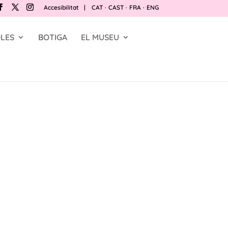
Accesibilitat
|
CAT
·
CAST
·
FRA
·
ENG
LES
BOTIGA
EL MUSEU