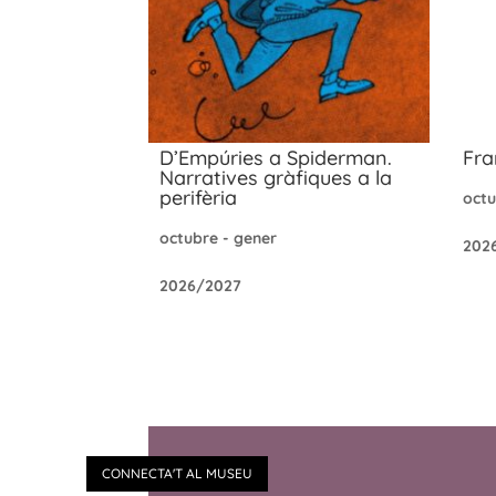
D’Empúries a Spiderman.
Fra
Narratives gràfiques a la
perifèria
octu
octubre - gener
202
2026/2027
CONNECTA'T AL MUSEU