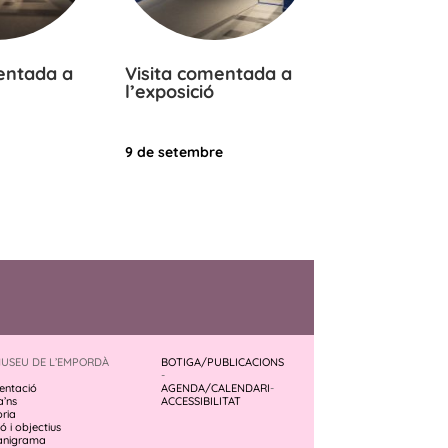
entada a
Visita comentada a
l’exposició
9 de setembre
MUSEU DE L’EMPORDÀ
BOTIGA/PUBLICACIONS
-
entació
AGENDA/CALENDARI
-
a’ns
ACCESSIBILITAT
òria
ó i objectius
anigrama