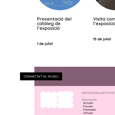
Presentació del
Visita co
catàleg de
l’exposici
l’exposició
15 de juliol
1 de juliol
CONNECTA'T AL MUSEU
EXPOSICIONS/ACTIVITAT
-
Exposicions
·
Actuals
·
Futures
·
Passades
·
Virtuals