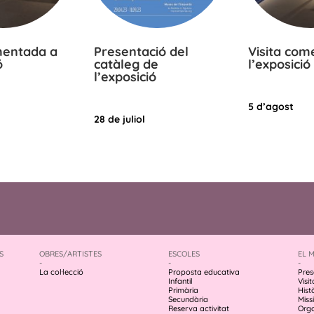
mentada a
Presentació del
Visita com
ó
catàleg de
l’exposició
l’exposició
5 d’agost
28 de juliol
S
OBRES/ARTISTES
ESCOLES
EL 
-
-
-
La col·lecció
Proposta educativa
Pres
Infantil
Visit
Primària
Hist
Secundària
Missi
Reserva activitat
Org