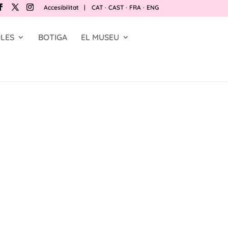
Accesibilitat
|
CAT
·
CAST
·
FRA
·
ENG
LES
BOTIGA
EL MUSEU