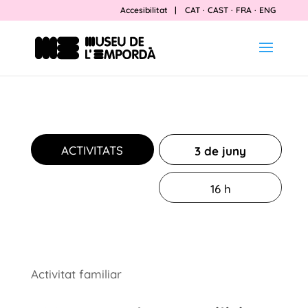
Accesibilitat
|
CAT
·
CAST
·
FRA
·
ENG
ACTIVITATS
3 de juny
16 h
Activitat familiar