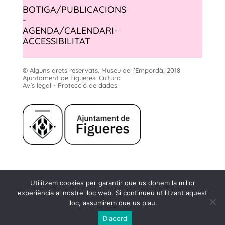
BOTIGA/PUBLICACIONS
-
AGENDA/CALENDARI
-
ACCESSIBILITAT
© Alguns drets reservats. Museu de l’Empordà, 2018
Ajuntament de Figueres. Cultura
Avís legal - Protecció de dades
Museu de l'Empordà
Utilitzem cookies per garantir que us donem la millor
Rambla, 2
experiència al nostre lloc web. Si continueu utilitzant aquest
17600 Figueres
lloc, assumirem que us plau.
infome@museuemporda.org
972 50 23 05
D'acord