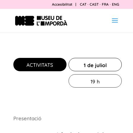
Accesibilitat
|
CAT
·
CAST
·
FRA
·
ENG
ACTIVITATS
1 de juliol
19 h
Presentació