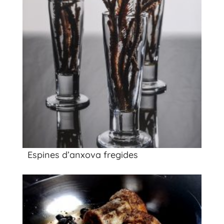
Espines d’anxova fregides