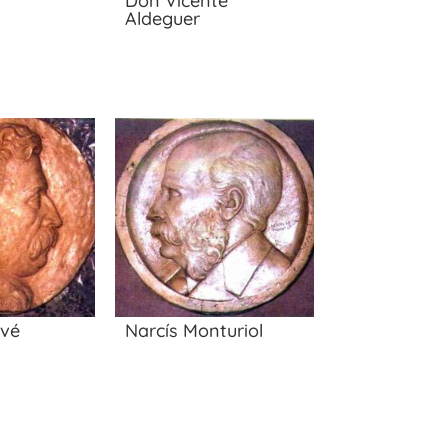
Don Vicente
Aldeguer
avé
Narcís Monturiol