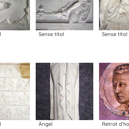
l
Sense títol
Sense títol
l
Àngel
Retrat d’h