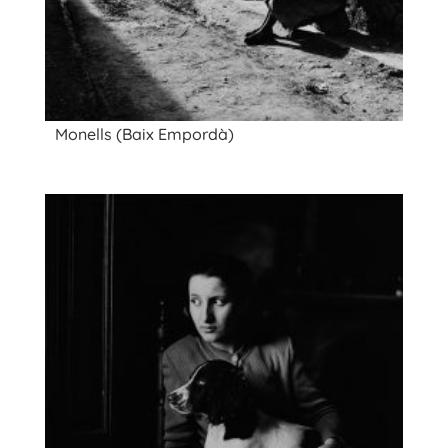
Monells (Baix Empordà)