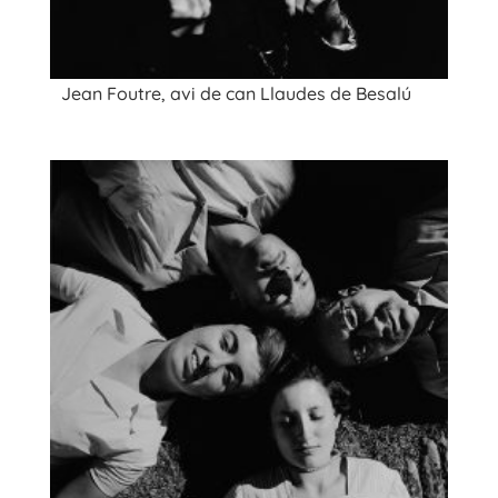
Jean Foutre, avi de can Llaudes de Besalú