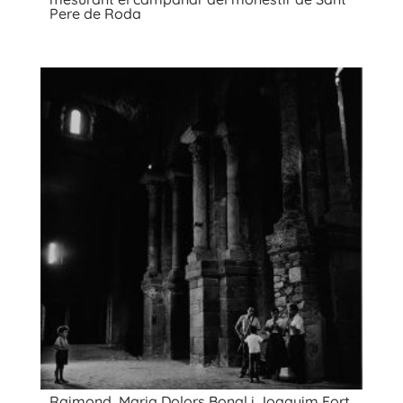
Pere de Roda
Raimond, Maria Dolors Bonal i Joaquim Fort