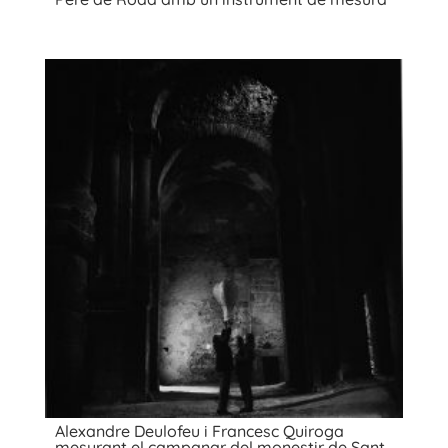
Alexandre Deulofeu i Francesc Quiroga
mesurant el campanar del monestir de Sant