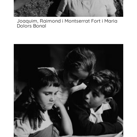
Joaquim, Raimond i Montserrat Fort i Maria
Dolors Bonal