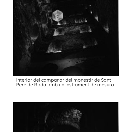
Interior del campanar del monestir de Sant
Pere de Roda amb un instrument de mesura