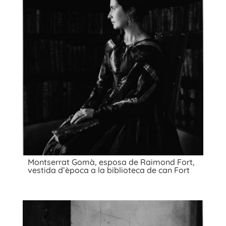
Montserrat Gomà, esposa de Raimond Fort,
vestida d’època a la biblioteca de can Fort