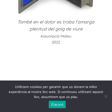
També en el dolor es troba l’amarga
plenitud del goig de viure
Assumpció Mateu
2022
Desi
by
Utilitzem cookies per garantir que us donem la millor
Eleg
experiència al nostre lloc web. Si continueu utilitzant aquest
The
lloc, assumirem que us plau.
|
D'acord
Powe