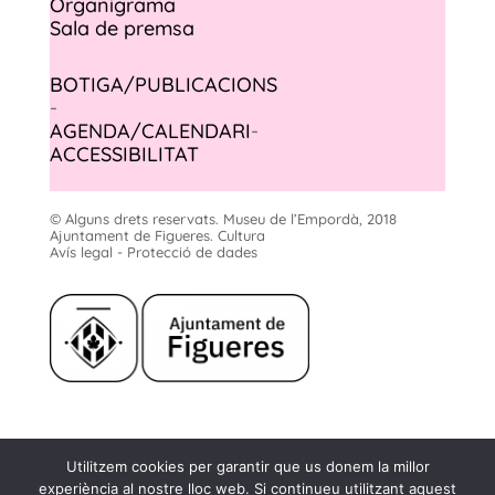
Organigrama
Sala de premsa
BOTIGA/PUBLICACIONS
-
AGENDA/CALENDARI
-
ACCESSIBILITAT
© Alguns drets reservats. Museu de l’Empordà, 2018
Ajuntament de Figueres. Cultura
Avís legal - Protecció de dades
Museu de l'Empordà
Utilitzem cookies per garantir que us donem la millor
Rambla, 2
experiència al nostre lloc web. Si continueu utilitzant aquest