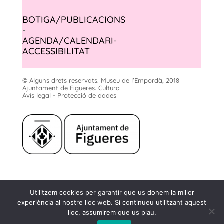
BOTIGA/PUBLICACIONS
-
AGENDA/CALENDARI
-
ACCESSIBILITAT
© Alguns drets reservats. Museu de l’Empordà, 2018
Ajuntament de Figueres. Cultura
Avís legal - Protecció de dades
Museu de l'Empordà
Utilitzem cookies per garantir que us donem la millor
Rambla, 2
experiència al nostre lloc web. Si continueu utilitzant aquest
17600 Figueres
lloc, assumirem que us plau.
infome@museuemporda.org
972 50 23 05