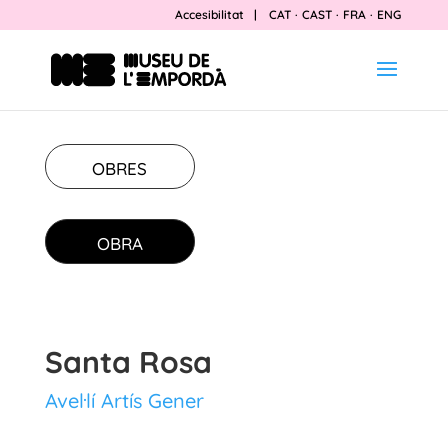
Accesibilitat
|
CAT
·
CAST
·
FRA
·
ENG
OBRES
OBRA
Santa Rosa
Avel·lí Artís Gener