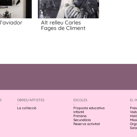
l’aviador
Alt relleu Carles
Fages de Climent
S
OBRES/ARTISTES
ESCOLES
EL 
-
-
-
La col·lecció
Proposta educativa
Pres
Infantil
Visit
Primària
Hist
Secundària
Missi
Reserva activitat
Org
Sala