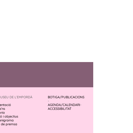
MUSEU DE L’EMPORDÀ
BOTIGA/PUBLICACIONS
-
entació
AGENDA/CALENDARI
-
a’ns
ACCESSIBILITAT
òria
ó i objectius
anigrama
 de premsa