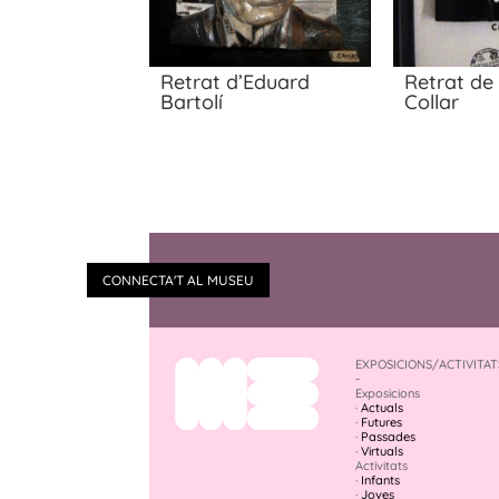
Retrat d’Eduard
Retrat de 
Bartolí
Collar
CONNECTA'T AL MUSEU
EXPOSICIONS/ACTIVITAT
-
Exposicions
·
Actuals
·
Futures
·
Passades
·
Virtuals
Activitats
·
Infants
·
Joves