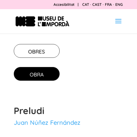
Accesibilitat
|
CAT
·
CAST
·
FRA
·
ENG
OBRES
OBRA
Preludi
Juan Núñez Fernández