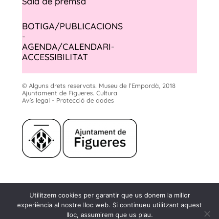
Sala de premsa
BOTIGA/PUBLICACIONS
-
AGENDA/CALENDARI
-
ACCESSIBILITAT
© Alguns drets reservats. Museu de l’Empordà, 2018
Ajuntament de Figueres. Cultura
Avís legal - Protecció de dades
Museu de l'Empordà
Utilitzem cookies per garantir que us donem la millor
Rambla, 2
experiència al nostre lloc web. Si continueu utilitzant aquest
17600 Figueres
lloc, assumirem que us plau.