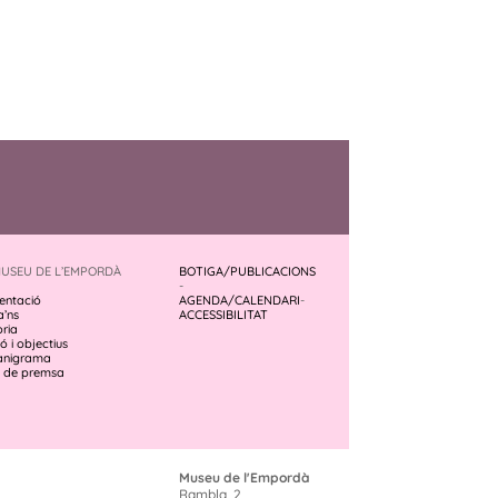
MUSEU DE L’EMPORDÀ
BOTIGA/PUBLICACIONS
-
entació
AGENDA/CALENDARI
-
a’ns
ACCESSIBILITAT
òria
ó i objectius
anigrama
 de premsa
Museu de l'Empordà
Rambla, 2