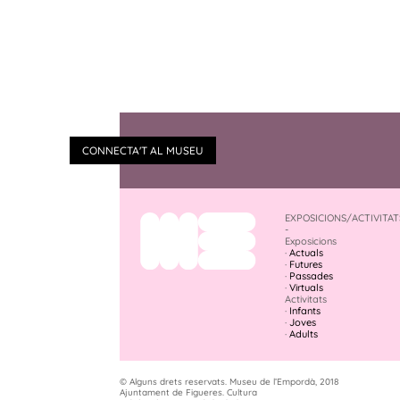
CONNECTA'T AL MUSEU
EXPOSICIONS/ACTIVITAT
-
Exposicions
·
Actuals
·
Futures
·
Passades
·
Virtuals
Activitats
·
Infants
·
Joves
·
Adults
© Alguns drets reservats. Museu de l’Empordà, 2018
Ajuntament de Figueres. Cultura