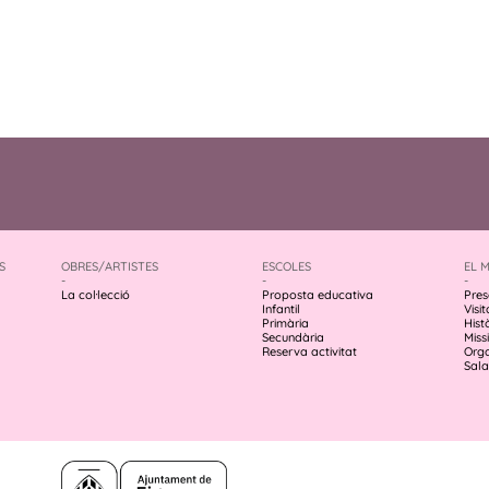
S
OBRES/ARTISTES
ESCOLES
EL 
-
-
-
La col·lecció
Proposta educativa
Pres
Infantil
Visit
Primària
Hist
Secundària
Missi
Reserva activitat
Org
Sala