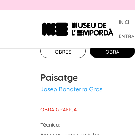
INICI
ENTRA
OBRES
OBRA
Paisatge
Josep Bonaterra Gras
OBRA GRÀFICA
Tècnica:
Aiguafort amb vernís tou