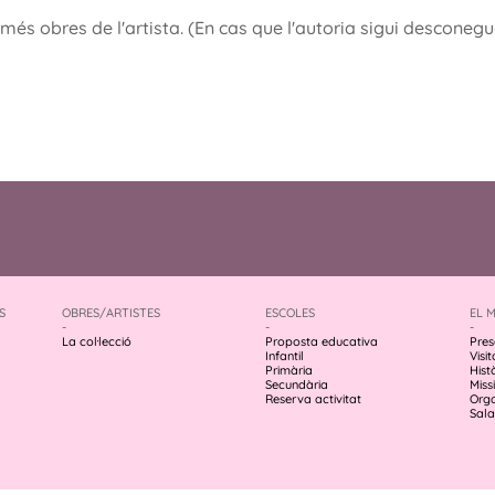
és obres de l'artista. (En cas que l'autoria sigui desconeg
S
OBRES/ARTISTES
ESCOLES
EL 
-
-
-
La col·lecció
Proposta educativa
Pres
Infantil
Visit
Primària
Hist
Secundària
Missi
Reserva activitat
Org
Sala