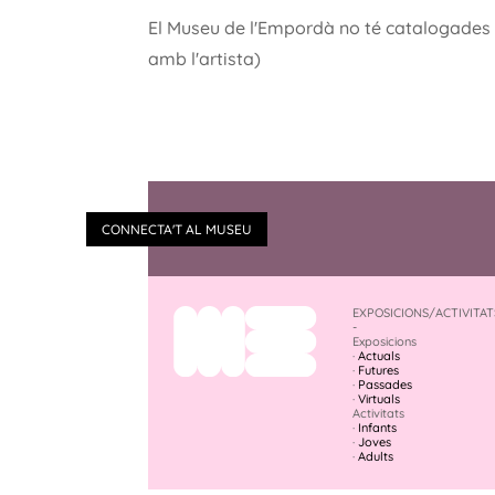
El Museu de l'Empordà no té catalogades m
amb l'artista)
CONNECTA'T AL MUSEU
EXPOSICIONS/ACTIVITAT
-
Exposicions
·
Actuals
·
Futures
·
Passades
·
Virtuals
Activitats
·
Infants
·
Joves
·
Adults