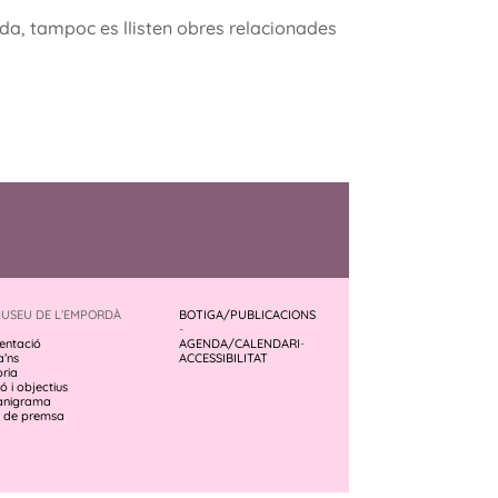
uda, tampoc es llisten obres relacionades
MUSEU DE L’EMPORDÀ
BOTIGA/PUBLICACIONS
-
entació
AGENDA/CALENDARI
-
a’ns
ACCESSIBILITAT
òria
ó i objectius
anigrama
 de premsa