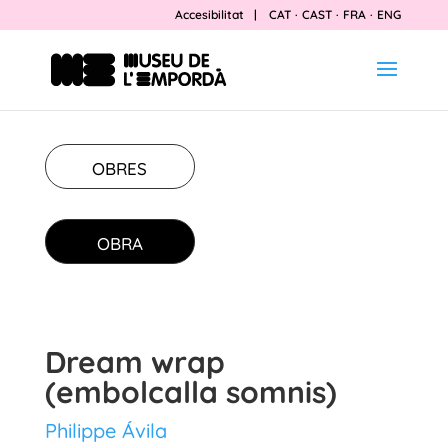
Accesibilitat
|
CAT
·
CAST
·
FRA
·
ENG
OBRES
OBRA
Dream wrap
(embolcalla somnis)
Philippe Ávila