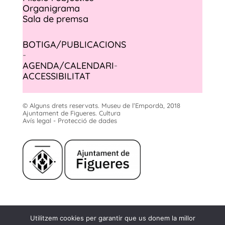
Organigrama
Sala de premsa
BOTIGA/PUBLICACIONS
-
AGENDA/CALENDARI
-
ACCESSIBILITAT
© Alguns drets reservats. Museu de l’Empordà, 2018
Ajuntament de Figueres. Cultura
Avís legal - Protecció de dades
Museu de l'Empordà
Utilitzem cookies per garantir que us donem la millor