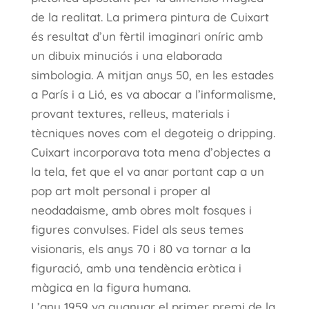
de la realitat. La primera pintura de Cuixart
és resultat d’un fèrtil imaginari oníric amb
un dibuix minuciós i una elaborada
simbologia. A mitjan anys 50, en les estades
a París i a Lió, es va abocar a l’informalisme,
provant textures, relleus, materials i
tècniques noves com el degoteig o dripping.
Cuixart incorporava tota mena d’objectes a
la tela, fet que el va anar portant cap a un
pop art molt personal i proper al
neodadaisme, amb obres molt fosques i
figures convulses. Fidel als seus temes
visionaris, els anys 70 i 80 va tornar a la
figuració, amb una tendència eròtica i
màgica en la figura humana.
L’any 1959 va guanyar el primer premi de la