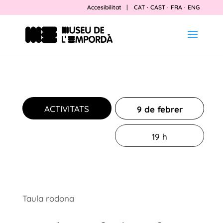
Accesibilitat
|
CAT
·
CAST
·
FRA
·
ENG
ACTIVITATS
9 de febrer
19 h
Taula rodona