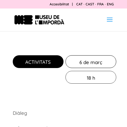
Accesibilitat
|
CAT
·
CAST
·
FRA
·
ENG
ACTIVITATS
6 de març
18 h
Diàleg