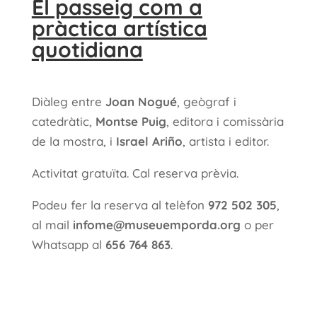
El passeig com a
pràctica artística
quotidiana
Diàleg entre
Joan Nogué
, geògraf i
catedràtic,
Montse Puig
, editora i comissària
de la mostra, i
Israel Ariño
, artista i editor.
Activitat gratuïta. Cal reserva prèvia.
Podeu fer la reserva al telèfon
972 502 305
,
al mail
infome@museuemporda.org
o per
Whatsapp al
656 764 863
.